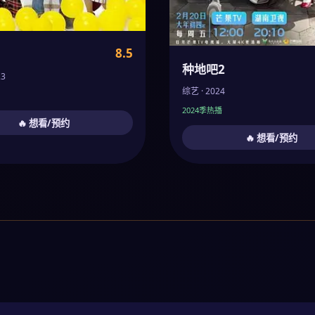
8.5
种地吧2
23
综艺 · 2024
2024季热播
🔥 想看/预约
🔥 想看/预约