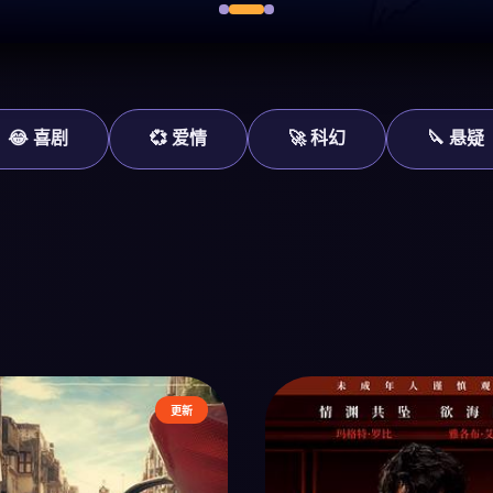
😂 喜剧
💞 爱情
🚀 科幻
🔪 悬疑
更新