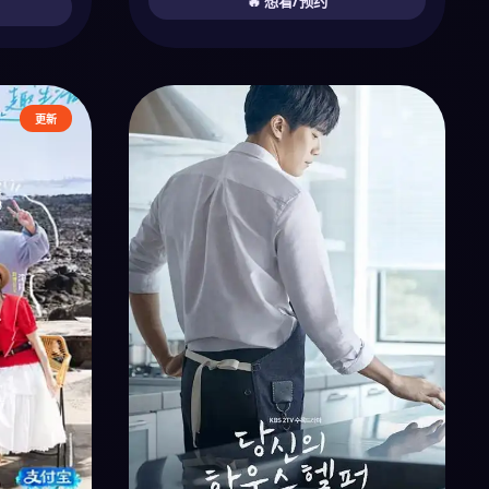
🔥 想看/预约
更新