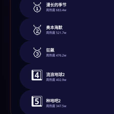
🥇
漫长的季节
周热度 683.4w
🥈
奥本海默
周热度 521.7w
🥉
狂飙
周热度 476.2w
4️⃣
流浪地球2
周热度 402.9w
5️⃣
种地吧2
周热度 347.5w