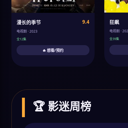
9.4
狂飙
漫长的季节
电视剧 · 20
电视剧 · 2023
全39集
全12集
🔥 想看/预约
🏆 影迷周榜